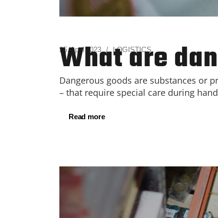
What are da
25. April 2023
LOGISTICS
Dangerous goods are substances or pre
– that require special care during han
Read more