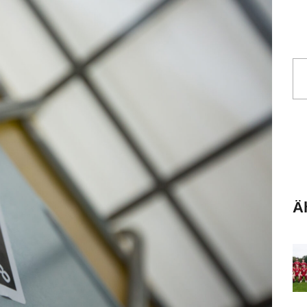
Se
Äh