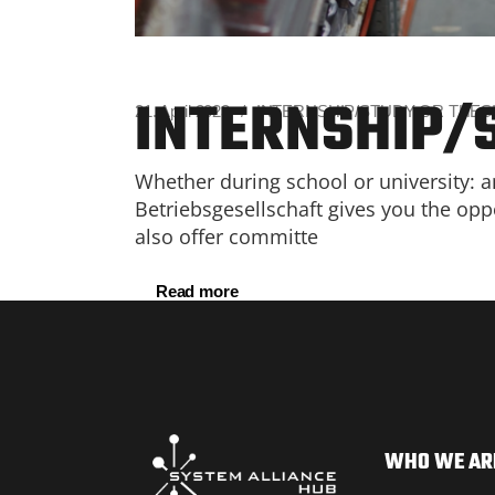
INTERNSHIP/
21. April 2023
INTERNSHIP/STUDY OR THES
Whether during school or university: a
Betriebsgesellschaft gives you the oppo
also offer committe
Read more
WHO WE AR