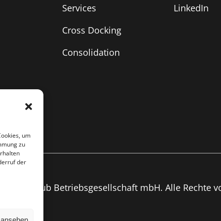
Services
LinkedIn
Cross Docking
Consolidation
Cookies, um
immung zu
rhalten
derruf der
lliance Hub Betriebsgesellschaft mbH. Alle Rechte v
n ansehen