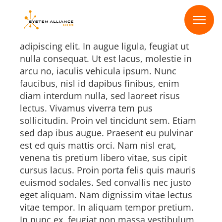
Headline
Skip
to
the
content
Lorem ipsum dolor sit amet, consectetur
adipiscing elit. In augue ligula, feugiat ut
nulla consequat. Ut est lacus, molestie in
arcu no, iaculis vehicula ipsum. Nunc
faucibus, nisl id dapibus finibus, enim
diam interdum nulla, sed laoreet risus
lectus. Vivamus viverra tem pus
sollicitudin. Proin vel tincidunt sem. Etiam
sed dap ibus augue. Praesent eu pulvinar
est ed quis mattis orci. Nam nisl erat,
venena tis pretium libero vitae, sus cipit
cursus lacus. Proin porta felis quis mauris
euismod sodales. Sed convallis nec justo
eget aliquam. Nam dignissim vitae lectus
vitae tempor. In aliquam tempor pretium.
In nunc ex, feugiat non massa vestibulum,