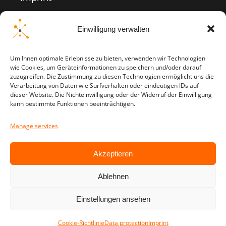
Data protection
Einwilligung verwalten
Um Ihnen optimale Erlebnisse zu bieten, verwenden wir Technologien
wie Cookies, um Geräteinformationen zu speichern und/oder darauf
zuzugreifen. Die Zustimmung zu diesen Technologien ermöglicht uns die
Verarbeitung von Daten wie Surfverhalten oder eindeutigen IDs auf
dieser Website. Die Nichteinwilligung oder der Widerruf der Einwilligung
kann bestimmte Funktionen beeinträchtigen.
Manage services
Ⓒ System Alliance Hub
Betriebsgesellschaft mbH. Alle Rechte
Akzeptieren
vorbehalten.
Ablehnen
Einstellungen ansehen
English
Deutsch
(
German
)
Cookie-Richtlinie
Data protection
Imprint