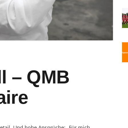
ll – QMB
aire
Detail. Und hohe Ansprüche: „Für mich