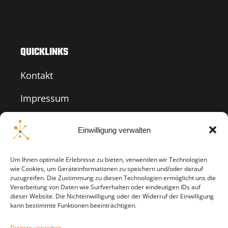
QUICKLINKS
Kontakt
Impressum
Datenschutz
Einwilligung verwalten
Um Ihnen optimale Erlebnisse zu bieten, verwenden wir Technologien
wie Cookies, um Geräteinformationen zu speichern und/oder darauf
zuzugreifen. Die Zustimmung zu diesen Technologien ermöglicht uns die
Verarbeitung von Daten wie Surfverhalten oder eindeutigen IDs auf
dieser Website. Die Nichteinwilligung oder der Widerruf der Einwilligung
kann bestimmte Funktionen beeinträchtigen.
Dienste verwalten