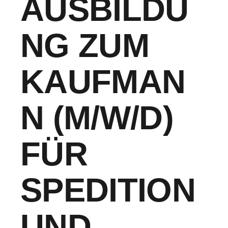
AUSBILDU
NG ZUM
KAUFMAN
N (M/W/D)
FÜR
SPEDITION
UND